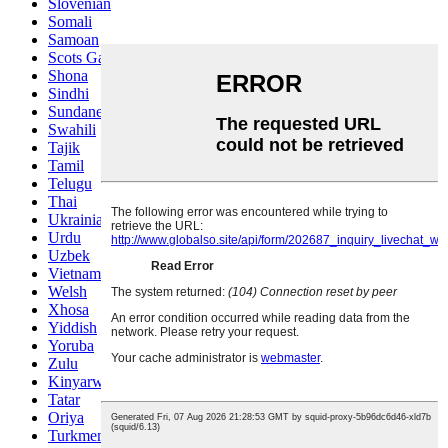
Slovenian
Somali
Samoan
Scots Gaelic
Shona
Sindhi
Sundanese
Swahili
Tajik
Tamil
Telugu
Thai
Ukrainian
Urdu
Uzbek
Vietnamese
Welsh
Xhosa
Yiddish
Yoruba
Zulu
Kinyarwanda
Tatar
Oriya
Turkmen