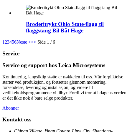
Broderitrykt Ohio State-flagg til
flaggstang Bil Båt Hage
1
2
3
4
5
6
Neste >
>>
Side 1 / 6
Service
Service og support hos Leica Microsystems
Kontinuerlig, langsiktig støtte er nøkkelen til oss. Vår forpliktelse
starter ved produksjon, og fortsetter gjennom montering,
forsendelse, levering og installasjon, og videre til
vedlikeholdsprogrammene vi tilbyr. Fordi vi tror at i dagens verden
er det ikke nok å bare selge produkter.
Abonner
Kontakt oss
Chipan Village, Yinan County, Linyi City, Shandong-