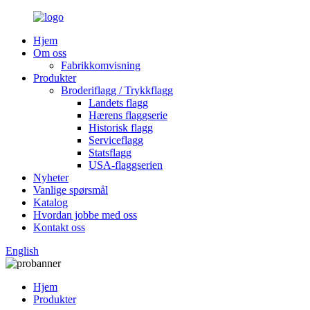
Hjem
Om oss
Fabrikkomvisning
Produkter
Broderiflagg / Trykkflagg
Landets flagg
Hærens flaggserie
Historisk flagg
Serviceflagg
Statsflagg
USA-flaggserien
Nyheter
Vanlige spørsmål
Katalog
Hvordan jobbe med oss
Kontakt oss
English
Hjem
Produkter