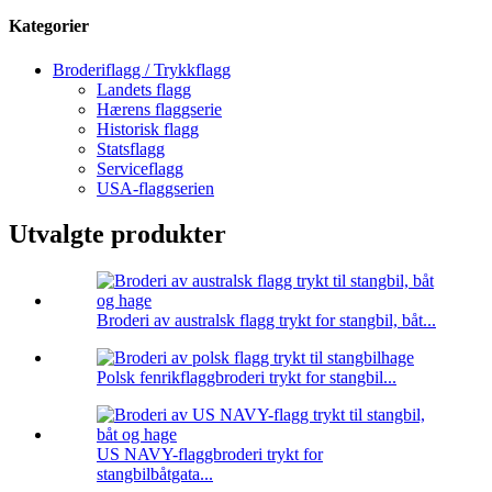
Kategorier
Broderiflagg / Trykkflagg
Landets flagg
Hærens flaggserie
Historisk flagg
Statsflagg
Serviceflagg
USA-flaggserien
Utvalgte produkter
Broderi av australsk flagg trykt for stangbil, båt...
Polsk fenrikflaggbroderi trykt for stangbil...
US NAVY-flaggbroderi trykt for
stangbilbåtgata...